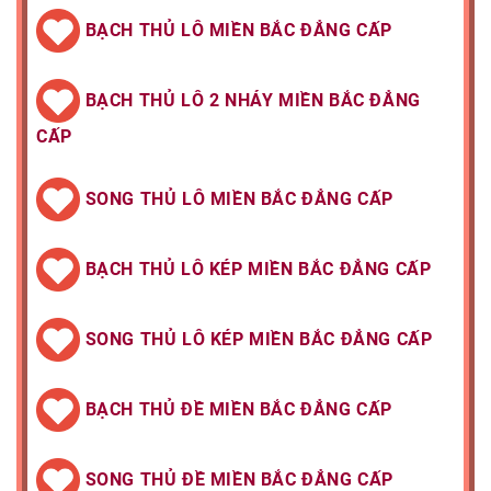
BẠCH THỦ LÔ MIỀN BẮC ĐẲNG CẤP
BẠCH THỦ LÔ 2 NHÁY MIỀN BẮC ĐẲNG
CẤP
SONG THỦ LÔ MIỀN BẮC ĐẲNG CẤP
BẠCH THỦ LÔ KÉP MIỀN BẮC ĐẲNG CẤP
SONG THỦ LÔ KÉP MIỀN BẮC ĐẲNG CẤP
BẠCH THỦ ĐỀ MIỀN BẮC ĐẲNG CẤP
SONG THỦ ĐỀ MIỀN BẮC ĐẲNG CẤP