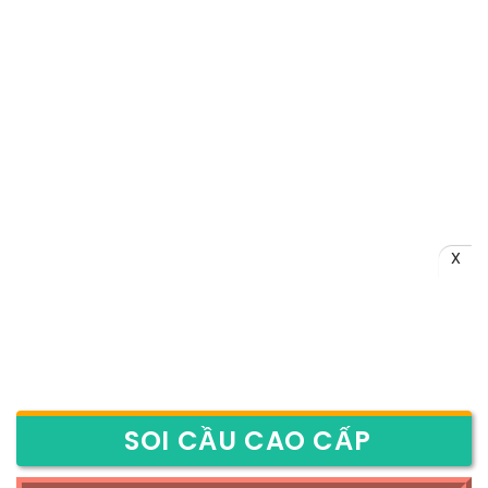
SOI CẦU CAO CẤP