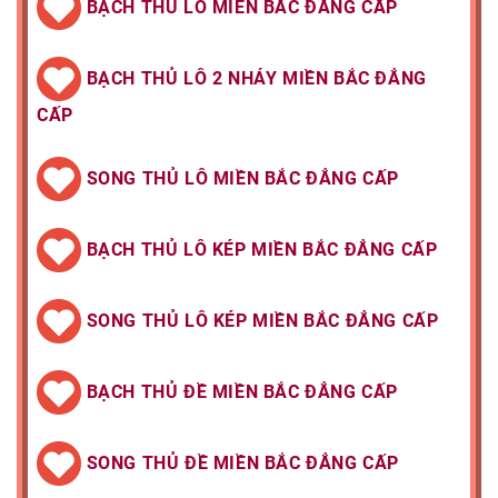
BẠCH THỦ LÔ MIỀN BẮC ĐẲNG CẤP
BẠCH THỦ LÔ 2 NHÁY MIỀN BẮC ĐẲNG
CẤP
SONG THỦ LÔ MIỀN BẮC ĐẲNG CẤP
BẠCH THỦ LÔ KÉP MIỀN BẮC ĐẲNG CẤP
SONG THỦ LÔ KÉP MIỀN BẮC ĐẲNG CẤP
BẠCH THỦ ĐỀ MIỀN BẮC ĐẲNG CẤP
SONG THỦ ĐỀ MIỀN BẮC ĐẲNG CẤP