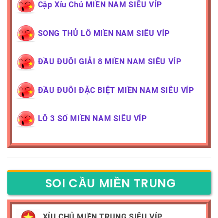
Cặp Xỉu Chủ MIỀN NAM SIÊU VÍP
SONG THỦ LÔ MIỀN NAM SIÊU VÍP
ĐẦU ĐUÔI GIẢI 8 MIỀN NAM SIÊU VÍP
ĐẦU ĐUÔI ĐẶC BIỆT MIỀN NAM SIÊU VÍP
LÔ 3 SỐ MIỀN NAM SIÊU VÍP
SOI CẦU MIỀN TRUNG
XỈU CHỦ MIỀN TRUNG SIÊU VÍP