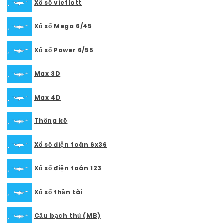
Xổ số vietlott
Xổ số Mega 6/45
Xổ số Power 6/55
Max 3D
Max 4D
Thống kê
Xổ số điện toán 6x36
Xổ số điện toán 123
Xổ số thần tài
Cầu bạch thủ (MB)