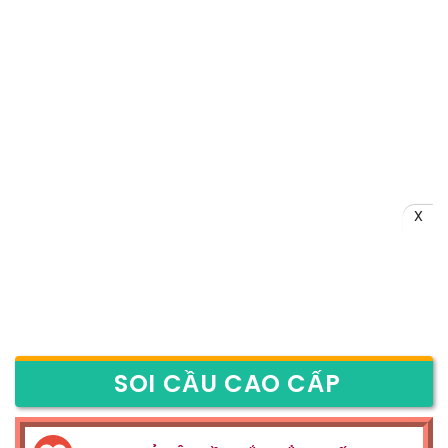
SOI CẦU CAO CẤP