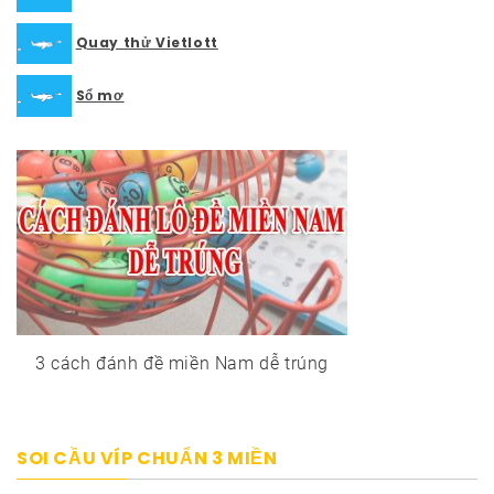
Quay thử Vietlott
Sổ mơ
3 cách đánh đề miền Nam dễ trúng
SOI CẦU VÍP CHUẨN 3 MIỀN