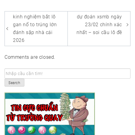
Điều
kinh nghiệm bắt lô
dự đoán xsmb ngày
hướng
gan nổ to trúng lớn
23/02 chính xác
bài
đánh sập nhà cái
nhất – soi cầu lô đề
2026
viết
Comments are closed.
Search