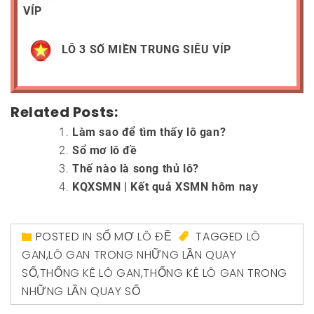
VÍP
LÔ 3 SỐ MIỀN TRUNG SIÊU VÍP
Related Posts:
Làm sao để tìm thấy lô gan?
Sổ mơ lô đề
Thế nào là song thủ lô?
KQXSMN | Kết quả XSMN hôm nay
POSTED IN
SỔ MƠ LÔ ĐỀ
TAGGED
LÔ
GAN
,
LÔ GAN TRONG NHỮNG LẦN QUAY
SỐ
,
THỐNG KÊ LÔ GAN
,
THỐNG KÊ LÔ GAN TRONG
NHỮNG LẦN QUAY SỐ