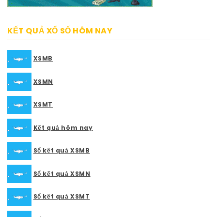
KẾT QUẢ XỔ SỐ HÔM NAY
XSMB
XSMN
XSMT
Kết quả hôm nay
Sổ kết quả XSMB
Sổ kết quả XSMN
Sổ kết quả XSMT