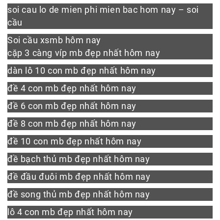
soi cau lo de mien phi mien bac hom nay – soi
cầu
Soi cầu xsmb hôm nay
cặp 3 càng víp mb đẹp nhất hôm nay
dàn lô 10 con mb đẹp nhất hôm nay
đề 4 con mb đẹp nhất hôm nay
đề 6 con mb đẹp nhất hôm nay
đề 8 con mb đẹp nhất hôm nay
đề 10 con mb đẹp nhất hôm nay
đề bạch thủ mb đẹp nhất hôm nay
đề đầu đuôi mb đẹp nhất hôm nay
đề song thủ mb đẹp nhất hôm nay
lô 4 con mb đẹp nhất hôm nay