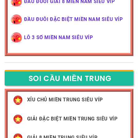
ĐẦU ĐUÔI GIẢI 8 MIỀN NAM SIÊU VÍP
ĐẦU ĐUÔI ĐẶC BIỆT MIỀN NAM SIÊU VÍP
LÔ 3 SỐ MIỀN NAM SIÊU VÍP
SOI CẦU MIỀN TRUNG
XỈU CHỦ MIỀN TRUNG SIÊU VÍP
GIẢI ĐẶC BIỆT MIỀN TRUNG SIÊU VÍP
GIẢI 8 MIỀN TRUNG SIÊU VÍP