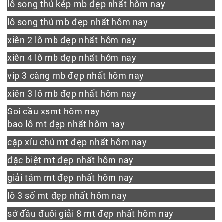
lô song thủ kép mb đẹp nhất hôm nay
lô song thủ mb đẹp nhất hôm nay
xiên 2 lô mb đẹp nhất hôm nay
xiên 4 lô mb đẹp nhất hôm nay
víp 3 càng mb đẹp nhất hôm nay
xiên 3 lô mb đẹp nhất hôm nay
Soi cầu xsmt hôm nay
bao lô mt đẹp nhất hôm nay
cặp xíu chủ mt đẹp nhất hôm nay
đặc biệt mt đẹp nhất hôm nay
giải tám mt đẹp nhất hôm nay
lô 3 số mt đẹp nhất hôm nay
sớ đầu đuôi giải 8 mt đẹp nhất hôm nay