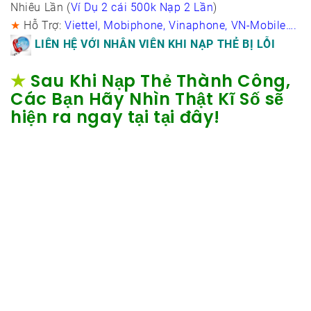
Nhiêu Lần (
Ví Dụ 2 cái 500k Nạp 2 Lần
)
★
Hỗ Trợ:
Viettel, Mobiphone, Vinaphone, VN-Mobile….
LIÊN HỆ VỚI NHÂN VIÊN KHI NẠP THẺ BỊ LỖI
★
Sau Khi Nạp Thẻ Thành Công,
Các Bạn Hãy Nhìn Thật Kĩ Số sẽ
hiện ra ngay tại tại đây!