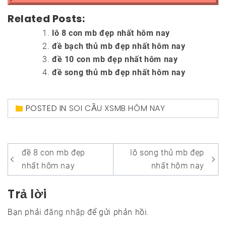
Related Posts:
lô 8 con mb đẹp nhất hôm nay
đề bạch thủ mb đẹp nhất hôm nay
đề 10 con mb đẹp nhất hôm nay
đề song thủ mb đẹp nhất hôm nay
POSTED IN
SOI CẦU XSMB HÔM NAY
Điều
đề 8 con mb đẹp
lô song thủ mb đẹp
hướng
nhất hôm nay
nhất hôm nay
bài
Trả lời
viết
Bạn phải
đăng nhập
để gửi phản hồi.