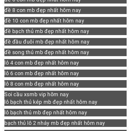
đề 8 con mb đẹp nhất hôm nay
đề 10 con mb đẹp nhất hôm nay
đề bạch thủ mb đẹp nhất hôm nay
đề đầu đuôi mb đẹp nhất hôm nay
đề song thủ mb đẹp nhất hôm nay
lô 4 con mb đẹp nhất hôm nay
lô 6 con mb đẹp nhất hôm nay
lô 8 con mb đẹp nhất hôm nay
Soi cầu xsmb vip hôm nay
lô bạch thủ kép mb đẹp nhất hôm nay
lô bạch thủ mb đẹp nhất hôm nay
bạch thủ lô 2 nháy mb đẹp nhất hôm nay