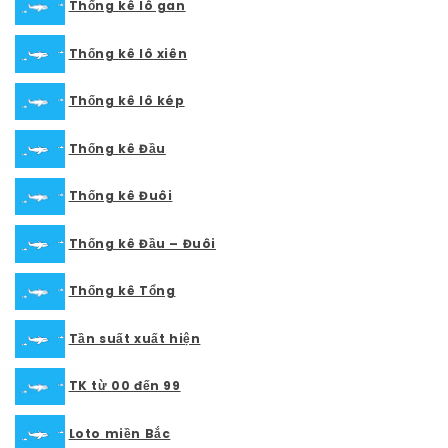
Thống kê lô gan
Thống kê lô xiên
Thống kê lô kép
Thống kê Đầu
Thống kê Đuôi
Thống kê Đầu – Đuôi
Thống kê Tổng
Tần suất xuất hiện
TK từ 00 đến 99
Loto miền Bắc