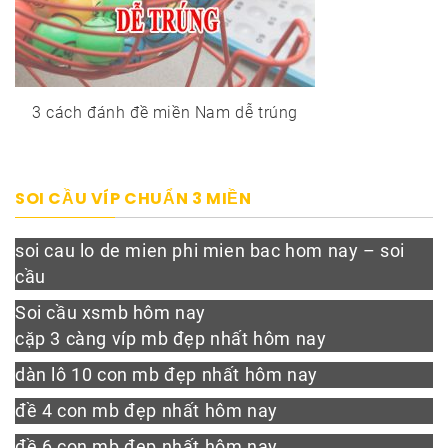
3 cách đánh đề miền Nam dễ trúng
SOI CẦU VÍP CHUẨN 3 MIỀN
soi cau lo de mien phi mien bac hom nay – soi
cầu
Soi cầu xsmb hôm nay
cặp 3 càng víp mb đẹp nhất hôm nay
dàn lô 10 con mb đẹp nhất hôm nay
đề 4 con mb đẹp nhất hôm nay
đề 6 con mb đẹp nhất hôm nay