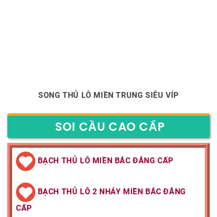
SONG THỦ LÔ MIỀN TRUNG SIÊU VÍP
SOI CẦU CAO CẤP
BẠCH THỦ LÔ MIỀN BẮC ĐẲNG CẤP
BẠCH THỦ LÔ 2 NHÁY MIỀN BẮC ĐẲNG
CẤP