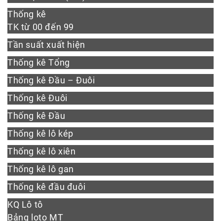
Thống kê
TK từ 00 đến 99
Tần suất xuất hiện
Thống kê Tổng
Thống kê Đầu – Đuôi
Thống kê Đuôi
Thống kê Đầu
Thống kê lô kép
Thống kê lô xiên
Thống kê lô gan
Thống kê đầu đuôi
KQ Lô tô
Bảng loto MT