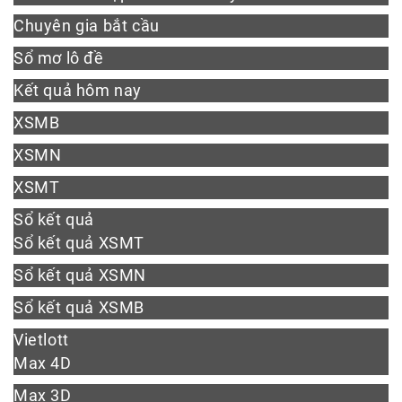
Chuyên gia bắt cầu
Sổ mơ lô đề
Kết quả hôm nay
XSMB
XSMN
XSMT
Sổ kết quả
Sổ kết quả XSMT
Sổ kết quả XSMN
Sổ kết quả XSMB
Vietlott
Max 4D
Max 3D