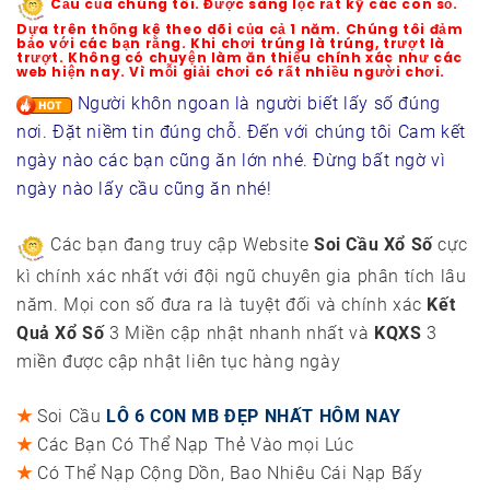
Cầu của chúng tôi. Được sàng lọc rất kỹ các con số.
Dựa trên thống kê theo dõi của cả 1 năm. Chúng tôi đảm
bảo với các bạn rằng. Khi chơi trúng là trúng, trượt là
trượt. Không có chuyện làm ăn thiếu chính xác như các
web hiện nay. Vì mỗi giải chơi có rất nhiều người chơi.
Người khôn ngoan là người biết lấy số đúng
nơi. Đặt niềm tin đúng chỗ. Đến với chúng tôi Cam kết
ngày nào các bạn cũng ăn lớn nhé. Đừng bất ngờ vì
ngày nào lấy cầu cũng ăn nhé!
Các bạn đang truy cập Website
Soi Cầu Xổ Số
cực
kì chính xác nhất với đội ngũ chuyên gia phân tích lâu
năm. Mọi con số đưa ra là tuyệt đối và chính xác
Kết
Quả Xổ Số
3 Miền cập nhật nhanh nhất và
KQXS
3
miền được cập nhật liên tục hàng ngày
★
Soi Cầu
LÔ 6 CON MB ĐẸP NHẤT HÔM NAY
★
Các Bạn Có Thể Nạp Thẻ Vào mọi Lúc
★
Có Thể Nạp Cộng Dồn, Bao Nhiêu Cái Nạp Bấy