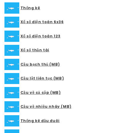
Thống kê
Xổ số điện toán 6x36
Xổ số điện toán 123
Xổ số thần tài
Cầu bạch thủ (MB)
Cầu lật liên tục (MB)
Cầu về cả cặp (MB)
Cầu về nhiều nháy (MB)
Thống kê đầu đuôi