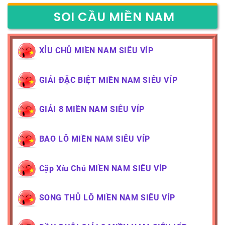
SOI CẦU MIỀN NAM
XỈU CHỦ MIỀN NAM SIÊU VÍP
GIẢI ĐẶC BIỆT MIỀN NAM SIÊU VÍP
GIẢI 8 MIỀN NAM SIÊU VÍP
BAO LÔ MIỀN NAM SIÊU VÍP
Cặp Xỉu Chủ MIỀN NAM SIÊU VÍP
SONG THỦ LÔ MIỀN NAM SIÊU VÍP