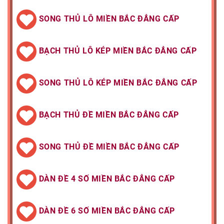
SONG THỦ LÔ MIỀN BẮC ĐẲNG CẤP
BẠCH THỦ LÔ KÉP MIỀN BẮC ĐẲNG CẤP
SONG THỦ LÔ KÉP MIỀN BẮC ĐẲNG CẤP
BẠCH THỦ ĐỀ MIỀN BẮC ĐẲNG CẤP
SONG THỦ ĐỀ MIỀN BẮC ĐẲNG CẤP
DÀN ĐỀ 4 SỐ MIỀN BẮC ĐẲNG CẤP
DÀN ĐỀ 6 SỐ MIỀN BẮC ĐẲNG CẤP