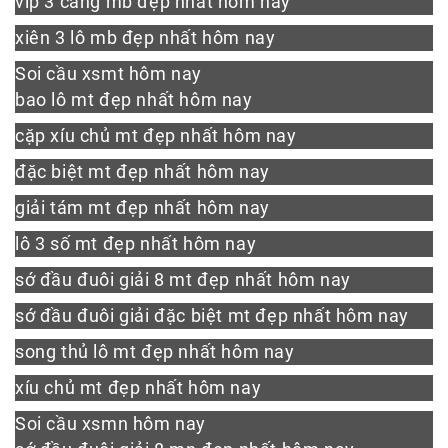
víp 3 càng mb đẹp nhất hôm nay
xiên 3 lô mb đẹp nhất hôm nay
Soi cầu xsmt hôm nay
bao lô mt đẹp nhất hôm nay
cặp xíu chủ mt đẹp nhất hôm nay
đặc biệt mt đẹp nhất hôm nay
giải tám mt đẹp nhất hôm nay
lô 3 số mt đẹp nhất hôm nay
sớ đầu đuôi giải 8 mt đẹp nhất hôm nay
sớ đầu đuôi giải đặc biệt mt đẹp nhất hôm nay
song thủ lô mt đẹp nhất hôm nay
xíu chủ mt đẹp nhất hôm nay
Soi cầu xsmn hôm nay