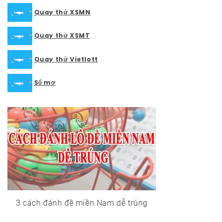
Quay thử XSMN
Quay thử XSMT
Quay thử Vietlott
Sổ mơ
3 cách đánh đề miền Nam dễ trúng