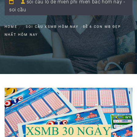
soi cau lo de mien phi mien bac hom nay -
soi cầu
HOME
SOI CẦU XSMB HÔM NAY
ĐỀ 6 CON MB ĐẸP
NHẤT HÔM NAY