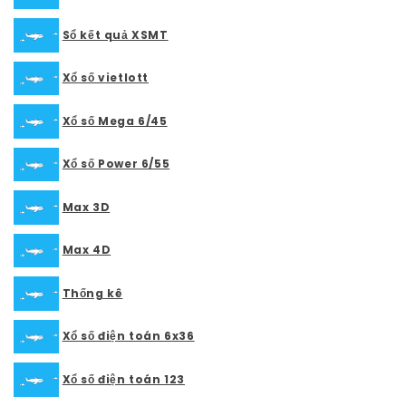
Sổ kết quả XSMT
Xổ số vietlott
Xổ số Mega 6/45
Xổ số Power 6/55
Max 3D
Max 4D
Thống kê
Xổ số điện toán 6x36
Xổ số điện toán 123