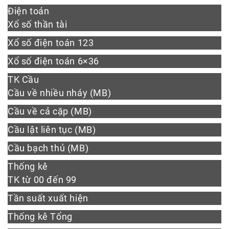
Điện toán
Xổ số thần tài
Xổ số điện toán 123
Xổ số điện toán 6×36
TK Cầu
Cầu về nhiều nháy (MB)
Cầu về cả cặp (MB)
Cầu lật liên tục (MB)
Cầu bạch thủ (MB)
Thống kê
TK từ 00 đến 99
Tần suất xuất hiện
Thống kê Tổng