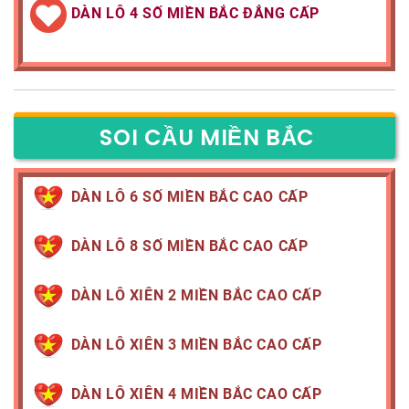
DÀN LÔ 4 SỐ MIỀN BẮC ĐẲNG CẤP
SOI CẦU MIỀN BẮC
DÀN LÔ 6 SỐ MIỀN BẮC CAO CẤP
DÀN LÔ 8 SỐ MIỀN BẮC CAO CẤP
DÀN LÔ XIÊN 2 MIỀN BẮC CAO CẤP
DÀN LÔ XIÊN 3 MIỀN BẮC CAO CẤP
DÀN LÔ XIÊN 4 MIỀN BẮC CAO CẤP