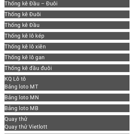
Thống kê Đầu – Đuôi
Thống kê Đuôi
Thống kê Đầu
Thống kê lô kép
Thống kê lô xiên
Thống kê lô gan
Thống kê đầu đuôi
KQ Lô tô
Bảng loto MT
Bảng loto MN
Bảng loto MB
Quay thử
Quay thử Vietlott