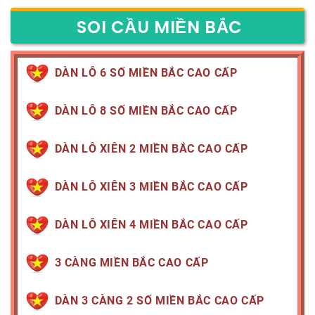
SOI CẦU MIỀN BẮC
DÀN LÔ 6 SỐ MIỀN BẮC CAO CẤP
DÀN LÔ 8 SỐ MIỀN BẮC CAO CẤP
DÀN LÔ XIÊN 2 MIỀN BẮC CAO CẤP
DÀN LÔ XIÊN 3 MIỀN BẮC CAO CẤP
DÀN LÔ XIÊN 4 MIỀN BẮC CAO CẤP
3 CÀNG MIỀN BẮC CAO CẤP
DÀN 3 CÀNG 2 SỐ MIỀN BẮC CAO CẤP