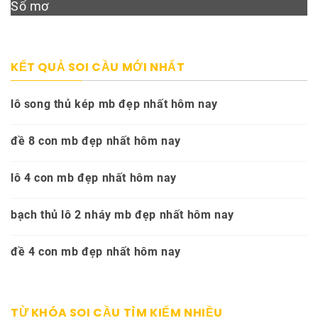
Sổ mơ
KẾT QUẢ SOI CẦU MỚI NHẤT
lô song thủ kép mb đẹp nhất hôm nay
đề 8 con mb đẹp nhất hôm nay
lô 4 con mb đẹp nhất hôm nay
bạch thủ lô 2 nháy mb đẹp nhất hôm nay
đề 4 con mb đẹp nhất hôm nay
TỪ KHÓA SOI CẦU TÌM KIẾM NHIỀU