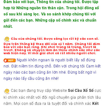
Đảm bảo với bạn, Thông tin của chúng tôi. Được tập
hợp từ Những nguồn tin thân cận. Trong hội đồng xổ
số sau khi sàng lọc. Và so sánh khớp chúng tôi với
gửi đến các bạn. Những cặp số chính xác và chuẩn
nhất.
Cầu của chúng tôi. Được sàng lọc rất kỹ các con số.
Dựa trên thống kê theo dõi của cả 1 năm. Chúng tôi đảm
bảo với các bạn rằng. Khi chơi trúng là trúng, trượt là
trượt. Không có chuyện làm ăn thiếu chính xác như các
web hiện nay. Vì mỗi giải chơi có rất nhiều người chơi.
Người khôn ngoan là người biết lấy số đúng
nơi. Đặt niềm tin đúng chỗ. Đến với chúng tôi Cam kết
ngày nào các bạn cũng ăn lớn nhé. Đừng bất ngờ vì
ngày nào lấy cầu cũng ăn nhé!
Các bạn đang truy cập Website
Soi Cầu Xổ Số
cực
kì chính xác nhất với đội ngũ chuyên gia phân tích lâu
năm. Mọi con số đưa ra là tuyệt đối và chính xác
Kết