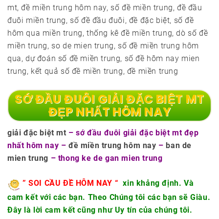
mt, đề miền trung hôm nay, số đề miền trung, đề đầu
đuôi miền trung, số đề đầu đuôi, đề đặc biệt, số đề
hôm qua miền trung, thống kê đề miền trung, dò số đề
miền trung, so de mien trung, số đề miền trung hôm
qua, dự đoán số đề miền trung, số đề hôm nay mien
trung, kết quả số đề miền trung, đề miền trung
SỚ ĐẦU ĐUÔI GIẢI ĐẶC BIỆT MT
ĐẸP NHẤT HÔM NAY
giải đặc biệt mt
– sớ đầu đuôi giải đặc biệt mt đẹp
nhất hôm nay –
đề miền trung hôm nay
–
ban de
mien trung
– thong ke de gan mien trung
” SOI CẦU ĐỀ HÔM NAY “
xin khảng định. Và
cam kết với các bạn. Theo Chúng tôi các bạn sẽ Giàu.
Đây là lời cam kết cũng như Uy tín của chúng tôi.