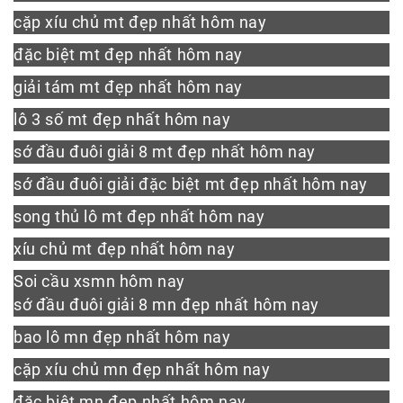
cặp xíu chủ mt đẹp nhất hôm nay
đặc biệt mt đẹp nhất hôm nay
giải tám mt đẹp nhất hôm nay
lô 3 số mt đẹp nhất hôm nay
sớ đầu đuôi giải 8 mt đẹp nhất hôm nay
sớ đầu đuôi giải đặc biệt mt đẹp nhất hôm nay
song thủ lô mt đẹp nhất hôm nay
xíu chủ mt đẹp nhất hôm nay
Soi cầu xsmn hôm nay
sớ đầu đuôi giải 8 mn đẹp nhất hôm nay
bao lô mn đẹp nhất hôm nay
cặp xíu chủ mn đẹp nhất hôm nay
đặc biệt mn đẹp nhất hôm nay