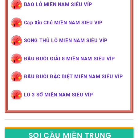
BAO LÔ MIỀN NAM SIÊU VÍP
Cặp Xỉu Chủ MIỀN NAM SIÊU VÍP
SONG THỦ LÔ MIỀN NAM SIÊU VÍP
ĐẦU ĐUÔI GIẢI 8 MIỀN NAM SIÊU VÍP
ĐẦU ĐUÔI ĐẶC BIỆT MIỀN NAM SIÊU VÍP
LÔ 3 SỐ MIỀN NAM SIÊU VÍP
SOI CẦU MIỀN TRUNG