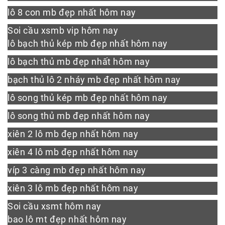
lô 8 con mb đẹp nhất hôm nay
Soi cầu xsmb vip hôm nay
lô bạch thủ kép mb đẹp nhất hôm nay
lô bạch thủ mb đẹp nhất hôm nay
bạch thủ lô 2 nháy mb đẹp nhất hôm nay
lô song thủ kép mb đẹp nhất hôm nay
lô song thủ mb đẹp nhất hôm nay
xiên 2 lô mb đẹp nhất hôm nay
xiên 4 lô mb đẹp nhất hôm nay
víp 3 càng mb đẹp nhất hôm nay
xiên 3 lô mb đẹp nhất hôm nay
Soi cầu xsmt hôm nay
bao lô mt đẹp nhất hôm nay