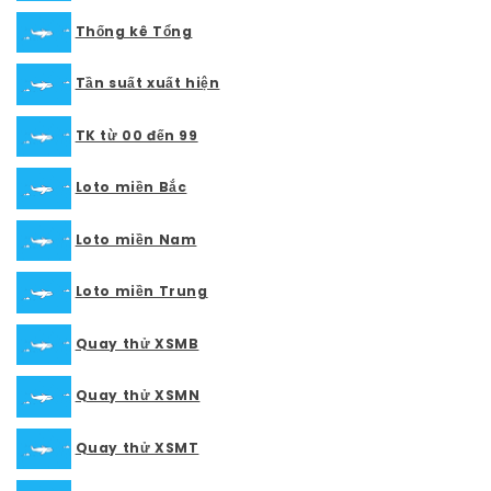
Thống kê Tổng
Tần suất xuất hiện
TK từ 00 đến 99
Loto miền Bắc
Loto miền Nam
Loto miền Trung
Quay thử XSMB
Quay thử XSMN
Quay thử XSMT