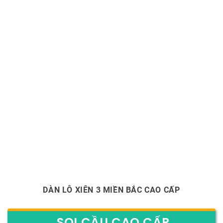
DÀN LÔ XIÊN 3 MIỀN BẮC CAO CẤP
SOI CẦU CAO CẤP