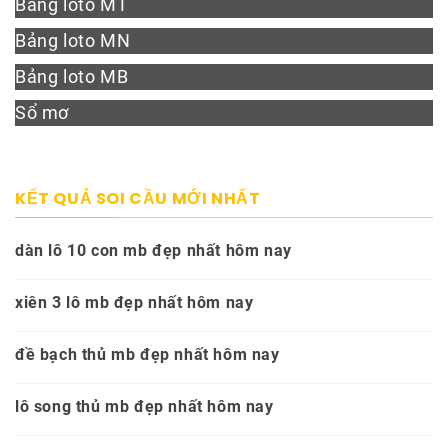
Bảng loto MT
Bảng loto MN
Bảng loto MB
Sổ mơ
KẾT QUẢ SOI CẦU MỚI NHẤT
dàn lô 10 con mb đẹp nhất hôm nay
xiên 3 lô mb đẹp nhất hôm nay
đề bạch thủ mb đẹp nhất hôm nay
lô song thủ mb đẹp nhất hôm nay