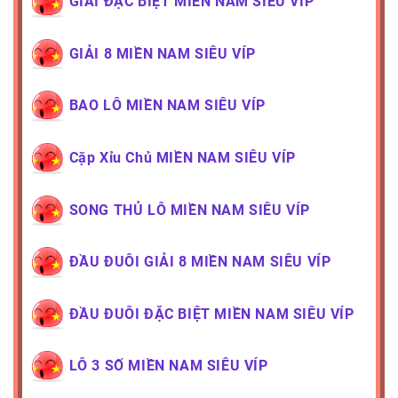
GIẢI ĐẶC BIỆT MIỀN NAM SIÊU VÍP
GIẢI 8 MIỀN NAM SIÊU VÍP
BAO LÔ MIỀN NAM SIÊU VÍP
Cặp Xỉu Chủ MIỀN NAM SIÊU VÍP
SONG THỦ LÔ MIỀN NAM SIÊU VÍP
ĐẦU ĐUÔI GIẢI 8 MIỀN NAM SIÊU VÍP
ĐẦU ĐUÔI ĐẶC BIỆT MIỀN NAM SIÊU VÍP
LÔ 3 SỐ MIỀN NAM SIÊU VÍP