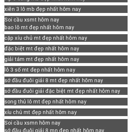
xiên 3 lô mb đẹp nhất hôm nay
Soi cầu xsmt hôm nay
bao lô mt đẹp nhất hôm nay
cặp xíu chủ mt đẹp nhất hôm nay
đặc biệt mt đẹp nhất hôm nay
giải tám mt đẹp nhất hôm nay
lô 3 số mt đẹp nhất hôm nay
sớ đầu đuôi giải 8 mt đẹp nhất hôm nay
sớ đầu đuôi giải đặc biệt mt đẹp nhất hôm nay
song thủ lô mt đẹp nhất hôm nay
xíu chủ mt đẹp nhất hôm nay
Soi cầu xsmn hôm nay
sớ đầu đuôi giải 8 mn đẹp nhất hôm nay