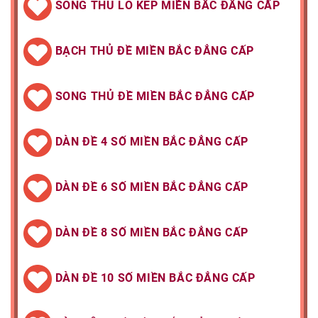
SONG THỦ LÔ KÉP MIỀN BẮC ĐẲNG CẤP
BẠCH THỦ ĐỀ MIỀN BẮC ĐẲNG CẤP
SONG THỦ ĐỀ MIỀN BẮC ĐẲNG CẤP
DÀN ĐỀ 4 SỐ MIỀN BẮC ĐẲNG CẤP
DÀN ĐỀ 6 SỐ MIỀN BẮC ĐẲNG CẤP
DÀN ĐỀ 8 SỐ MIỀN BẮC ĐẲNG CẤP
DÀN ĐỀ 10 SỐ MIỀN BẮC ĐẲNG CẤP