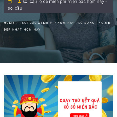
soi cau lo de mien phi mien bac hom nay -
soi cầu
HOME
SOI CẦU XSMB VIP HÔM NAY
LÔ SONG THỦ MB
ĐẸP NHẤT HÔM NAY