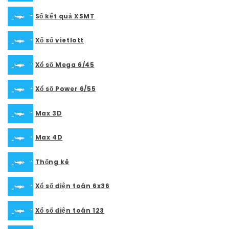
Sổ kết quả XSMT
Xổ số vietlott
Xổ số Mega 6/45
Xổ số Power 6/55
Max 3D
Max 4D
Thống kê
Xổ số điện toán 6x36
Xổ số điện toán 123