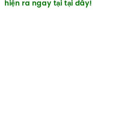
hiện ra ngay tại tại đây!